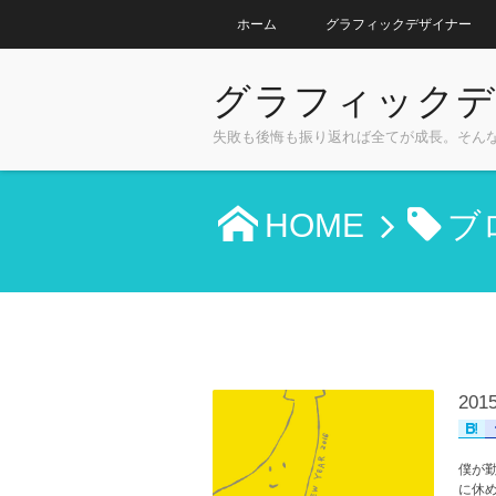
ホーム
グラフィックデザイナー
グラフィックデ
失敗も後悔も振り返れば全てが成長。そん
HOME
ブ
20
僕が
に休