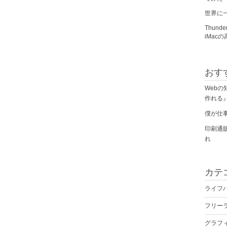
世界に
Thun
iMac
おす
Web
作れる』
僕が仕
印刷通
れ
カテ
ライフ
フリー
グラフ