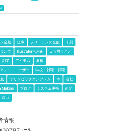
4
ン全般
仕事
フリーランス全般
印刷
ついて
Illustrator活用術
日々思うこと
副業
アイテム
看板
アント・ユーザー
学校・就職・転職
全般
オリンピックエンブレム
本
会社
n Making
ブログ
システム手帳
新聞
ロゴ
者情報
nari.Tのプロフィール