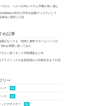
一つだけ。ヘルツのA5システム手帳が良い感じ
derbolt経由の外付けSSDを起動ディスクにして
の高速化に成功した話
すめ記事
の知識がなくても『簡単に無料でホームページが
Wixを実際に使ってみた
事でよく使うネット印刷通販まとめ
販グラフィックの会員登録から印刷注文までの流
ゴリー
ハック
14
ランス
13
ィックデザイナー
53