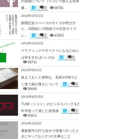
の金額について（イラレで使える見積
書...
9
68791
2016年3月21日
新聞広告スペースのサイズや呼び方
と、15段組と12段組での広告サイズ
に...
2
67853
2015年2月22日
グラフィックデザイナーになるために
は何をすればいいのか
5
58741
2015年8月1日
覚えておくと便利な、名刺やDMでよ
く使う紙の厚さについて
0
56640
2016年9月25日
TUMI（トゥミ）のビジネスバックを2
年半使って感じた使用感
2
55811
2016年4月2日
看板製作の打ち合せで現場へ行ったと
きにやっておく2つの大事なこと