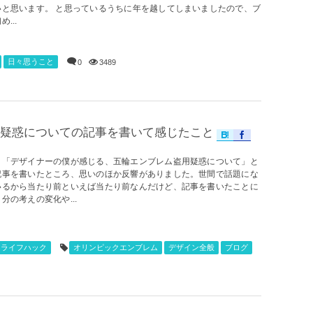
いと思います。 と思っているうちに年を越してしまいましたので、ブ
...
日々思うこと
0
3489
疑惑についての記事を書いて感じたこと
、「デザイナーの僕が感じる、五輪エンブレム盗用疑惑について」と
記事を書いたところ、思いのほか反響がありました。世間で話題にな
いるから当たり前といえば当たり前なんだけど、記事を書いたことに
分の考えの変化や...
ライフハック
オリンピックエンブレム
デザイン全般
ブログ