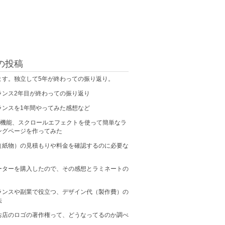
の投稿
ます。独立して5年が終わっての振り返り。
ランス2年目が終わっての振り返り
ランスを1年間やってみた感想など
の新機能、スクロールエフェクトを使って簡単なラ
ングページを作ってみた
（紙物）の見積もりや料金を確認するのに必要な
ーターを購入したので、その感想とラミネートの
ランスや副業で役立つ、デザイン代（製作費）の
法
お店のロゴの著作権って、どうなってるのか調べ