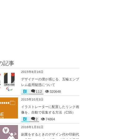
の記事
2015年8月16日
デザイナーの僕が感じる、五輪エンブ
レム盗用疑惑について
112
320648
2015年10月3日
イラストレーターに配置したリンク画
像を、自動で収集する方法（CS5）
2
74864
2016年1月31日
副業をするときのデザイン代や印刷代