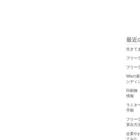
最近
生きて
フリー
フリー
Wix
ンディ
印刷物
情報
ラミネ
手順
フリー
算出方
企業や
てみた