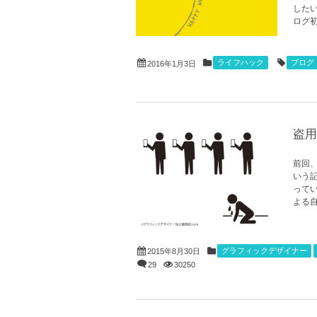
した
ログ初め
ライフハック
ブログ
2016年1月3日
盗用
前回
いう
って
よる自
グラフィックデザイナー
2015年8月30日
29
30250