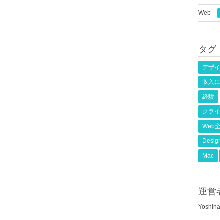
Web
タグ
デザイ
収入に
経験
クライ
Web
Desig
Mac
運営
Yoshi