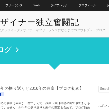
フリーランス
Web
ライフハック
プロフィール
ザイナー独立奮闘記
なグラフィックデザイナーがフリーランスになるまでのアウトプットブログ。
ログ
15年の振り返りと2016年の豊富【ブログ初め】
勤める会社は年末が一番忙しくて、残業→休日出勤の嵐で最近まとも
スポン
めていません…が今年の振り返りと来年の豊富も含めて、ブログ納め