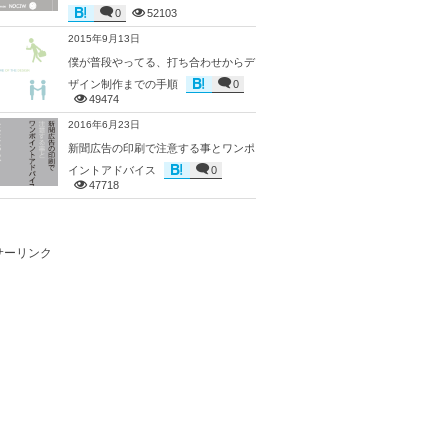
0
52103
2015年9月13日
僕が普段やってる、打ち合わせからデ
ザイン制作までの手順
0
49474
2016年6月23日
新聞広告の印刷で注意する事とワンポ
イントアドバイス
0
47718
サーリンク