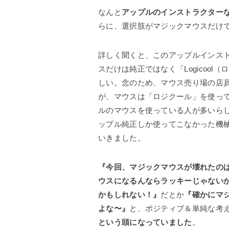
なんと
アップルのインストラクター
らに、選択肢がマジックマウスだけ
詳しく聞くと、このアップルインスト
スだけは純正ではなく「Logicoo
しい。念のため、マウス売り場の店員
が、マウスは「ロジクール」を使って
ルのマウスを使っている人が多いら
ップル純正しか使ってこなかった機
いきました。
『今回、マジックマウスが壊れたの
ウスになるんならラッキーじゃない
かもしれない！』
だとか
『確かにマ
よな〜』
と、ポジティブ＆単純な考
という頭になっていました
。