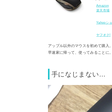
Amazon
楽天市場
Yahoo
ヤフオク!
アップル以外のマウスを初めて購入
早速家に帰って、使ってみることに
手になじまない…