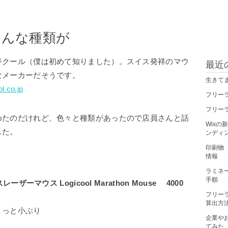
ろんな種類が
ジクール（僕は初めて知りました）。スイス発祥のマウ
最近
なメーカーだそうです。
生きて
l.co.jp
フリー
フリー
めたのだけれど、色々と種類があったので店員さんと話
Wix
した。
ンディ
印刷物
情報
ラミネ
手順
ヤレスレーザーマウス
Logicool Marathon Mouse
4000
フリー
算出方
ょっと小ぶり
企業や
てみた