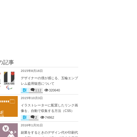
の記事
2015年8月16日
デザイナーの僕が感じる、五輪エンブ
レム盗用疑惑について
112
320640
2015年10月3日
イラストレーターに配置したリンク画
像を、自動で収集する方法（CS5）
2
74862
2016年1月31日
副業をするときのデザイン代や印刷代