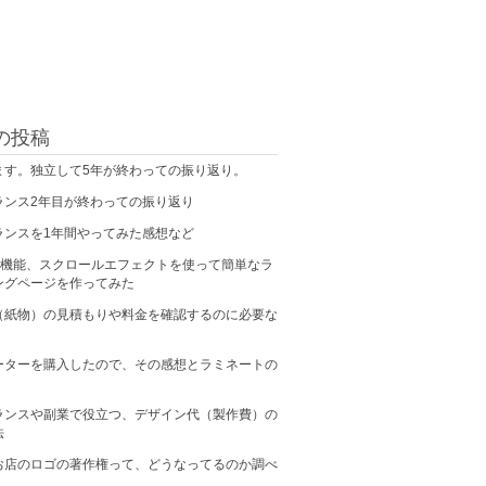
の投稿
ます。独立して5年が終わっての振り返り。
ランス2年目が終わっての振り返り
ランスを1年間やってみた感想など
の新機能、スクロールエフェクトを使って簡単なラ
ングページを作ってみた
（紙物）の見積もりや料金を確認するのに必要な
ーターを購入したので、その感想とラミネートの
ランスや副業で役立つ、デザイン代（製作費）の
法
お店のロゴの著作権って、どうなってるのか調べ