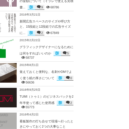
の金額について（イラレで使える見積
書...
9
68786
2016年3月21日
新聞広告スペースのサイズや呼び方
と、15段組と12段組での広告サイズ
に...
2
67849
2015年2月22日
グラフィックデザイナーになるために
は何をすればいいのか
5
58737
2015年8月1日
覚えておくと便利な、名刺やDMでよ
く使う紙の厚さについて
0
56636
2016年9月25日
TUMI（トゥミ）のビジネスバックを2
年半使って感じた使用感
2
55773
2016年4月2日
看板製作の打ち合せで現場へ行ったと
きにやっておく2つの大事なこと