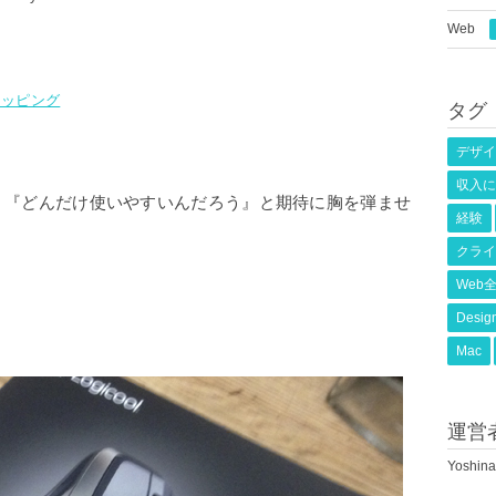
Web
ショッピング
タグ
デザイ
収入に
。『どんだけ使いやすいんだろう』と期待に胸を弾ませ
経験
。
クライ
Web
Desig
Mac
運営
Yoshi