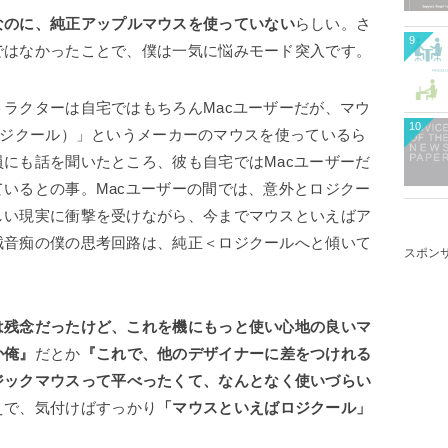
なのに、純正アップルマウスを使っていない
らしい。さ
9
ではなかったことで、僕は一気に悩みモード突入です。
ラクターは自宅ではもちろんMacユーザーだが、マウ
10
l（ロジクール）」というメーカーのマウスを使っているら
にも話を聞いたところ、彼も自宅ではMacユーザーだ
いるとの事。Macユーザーの間では、意外とロジクー
しい現実に衝撃を受けながら、今までマウスといえばア
械音痴の僕の思考回路は、純正＜ロジクールへと傾いて
スポン
は残念だったけど、これを機にもっと使い心地の良いマ
か俺』
だとか
『これで、他のデザイナーに差をつけれる
ジックマウスって平べったくて、なんとなく使いづらい
えで、気付けばすっかり
「マウスといえばロジクール」