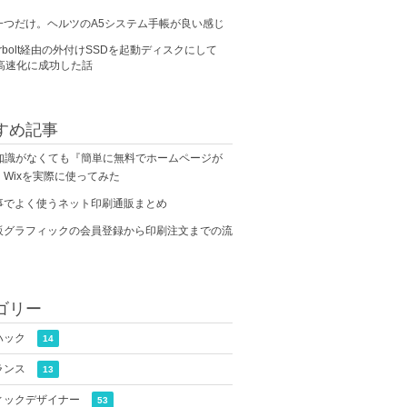
一つだけ。ヘルツのA5システム手帳が良い感じ
derbolt経由の外付けSSDを起動ディスクにして
の高速化に成功した話
すめ記事
の知識がなくても『簡単に無料でホームページが
Wixを実際に使ってみた
事でよく使うネット印刷通販まとめ
販グラフィックの会員登録から印刷注文までの流
ゴリー
ハック
14
ランス
13
ィックデザイナー
53