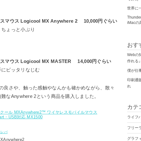
世界に
Thun
マウス Logicool MX Anywhere 2 10,000円ぐらい
iMac
、ちょっと小ぶり
おす
Web
スマウス Logicool MX MASTER 14,000円ぐらい
作れる』
手にピッタリなじむ
僕が仕
印刷通
れ
応の良さや、触った感触やなんかも確かめながら、散々
なAnywhere 2という商品を購入しました。
カテ
 ロジクール MXAnywhere2™ ワイヤレスモバイルマウス
mart・USB対応 MX1500
ライフ
フリー
エレバ
グラフ
Anywhere2