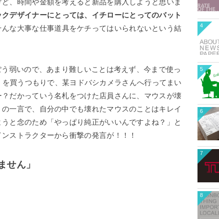
けど、時間や金額を考えると新品を購入しようと思いま
ックデザイナーにとっては、イチローにとってのバット
4
そんな大事な仕事道具をケチってはいられないという結
ぽう弱いので、あまり難しいことは考えず、今まで使っ
5
use」を買うつもりで、某ヨドバシカメラさんへ行ってまい
ー？だかっていう名札をつけた店員さんに、マウスが壊
」の一言で、自分の中でも壊れたマウスのことはキレイ
6
ようと念のため「やっぱり純正がいいんですよね？」と
インストラクターから衝撃の発言が！！！
7
ません」
8