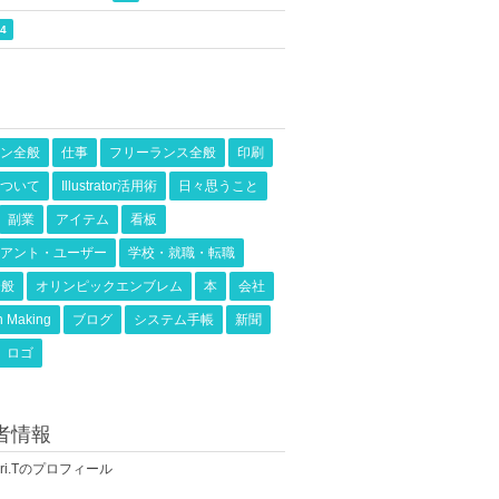
4
ン全般
仕事
フリーランス全般
印刷
ついて
Illustrator活用術
日々思うこと
副業
アイテム
看板
アント・ユーザー
学校・就職・転職
全般
オリンピックエンブレム
本
会社
n Making
ブログ
システム手帳
新聞
ロゴ
者情報
nari.Tのプロフィール