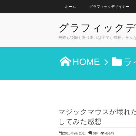
ホーム
グラフィックデザイナー
グラフィックデ
失敗も後悔も振り返れば全てが成長。そん
HOME
ラ
マジックマウスが壊れ
してみた感想
2015年9月23日
0件
45149